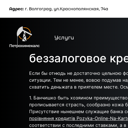
Услуг
Адрес:
г. Волгоград, ул.Краснополянская, 74а
Услуги
беззалоговое кр
Если бы отнюдь не достаточно цельною фо
ситуации. Тем не менее, вовсю подумав н
схватить деньжата в приятелем месте. Ос
1. Банчишко быть хозяином преимущество
прописывается страсть, сообразно кожа б
Присутствие нынешнем служащие банка с
порівняння кредитів Pozyka-Online-Na-Kart
соответствии с последними ставками, а 