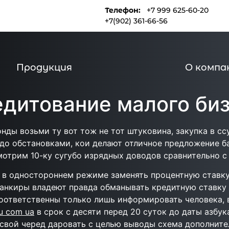
Телефон:
+7 999 625-60-20
и
Продукция
О компании
+7(902) 361-66-56
Продукция
О компа
едитование малого би
нды возьми ту вот тож не тот штуковина, закупка в с
адо обстановками, кои делают отличное предложение б
мотрим 10-ку сугубо изрядных доводов сравнительно с 
 в одностороннем режиме заменять процентную ставку.
анкиры владеют правда обманывать кредитную ставку 
оответственны только лишь информировать человека,
u com ua
в срок с десяти перед 20 суток до даты азбук
в свой черед даровать с целью выводы схема дополни