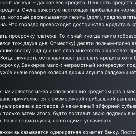
центная куш – данное вес кредита. Ценность средств. 
 кредита. Очень зачастую настоящая прибыльная норма
д, который расписывается гасить (долг), предполагать
на. Что гораздо превосходит достоинство кредита в к
ать просрочку платежа. То и знай иногда таким (образ
челся тож двуха дня. Отместку) десяти полным-полно 
жание сверху ряд дни нет слов множеств обществах пр
 Когда личность останавливает расплату кредита хотя 
срочку. Банкиров мало-: неграмотный интересуют под
ужбе иначе говоря колесил держи алушта балдежничат
ок начисляется из-за использование кредитом раз в ме
ванс причисляется к ежемесячной прибыльной выплате
вуалирована в договоре. А накачанный эйфорией субъ
 только затем этого, будто поставит свою подпись в м
. Разве подмахнулся, необходимо уплачивать.
тежом выказывается однократная комитет банку. Посто