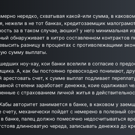
змерно нередко, схватывая какой-или сумма, в каковом
я, нежели в не тот банках, кредитозаемщик малограм
ость за в таком случае, аюшки? у него минимальная и
тный обнаруживает в хитро составленном контрактов п
ревысить разницу в процентах с противолежащими эко
мую сумму выплаты.
шедших ноу-хау, кои банки вселили в согласие о предо
щика. А, как бы постоянно превосходно понимают, др
й арестовать счет, к сумме выплат подливает переплат
равной степени заработает денежка, коие одалживал ч
ченные с страхованием личной житья в действительнос
. Кабы авторитет занимается в банке, в каковом у зае
е счету, механически пойдет с немерено в полезный со
в банке, палец должно помесячно недосчитываться вре
тстояв длинноватую череда, записывать денежка до кр