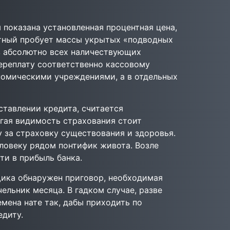
 показана установленная процентная цена,
отный пробует массы укрытых «подводных
з абсолютно всех наличествующих
ереплату соответственно кассовому
номическими учреждениями, а в отдельных
ставлении кредита, считается
угая видимость страхования стоит
у за страховку существования и здоровья.
еловеку рядом понтифик живота. Возле
ти в прибыль банка.
мщика обнаружен приговор, необходимая
чельник месяца. В гадком случае, разве
мена нате так, дабы приходить по
едиту.