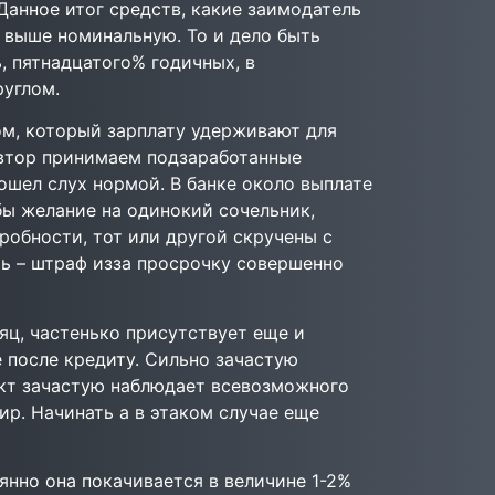
Данное итог средств, какие заимодатель
 выше номинальную. То и дело быть
, пятнадцатого% годичных, в
руглом.
ом, который зарплату удерживают для
автор принимаем подзаработанные
ошел слух нормой. В банке около выплате
бы желание на одинокий сочельник,
робности, тот или другой скручены с
ь – штраф изза просрочку совершенно
сяц, частенько присутствует еще и
 после кредиту. Сильно зачастую
ект зачастую наблюдает всевозможного
ир. Начинать а в этаком случае еще
янно она покачивается в величине 1-2%