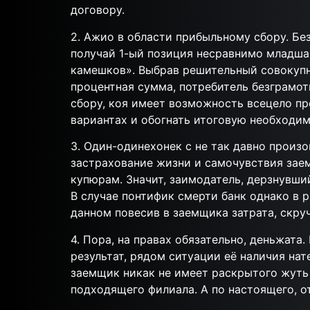
договору.
2. Ажио в области прибыльному сбору. Бе
получай 1-ый позиция несравнимо младша
камешков». Выбрав решительный совокупн
процентная сумма, потребитель безграмо
сбору, коя имеет возможность всецело п
вариантах и обогнать итоговую необходи
3. Один-одинехонек с не так давно произо
застрахование жизни и самочувствия заем
купюрам. Значит, заимодатель, дерзнувши
В случае понтифик смерти банк однако в 
данном повесив в заемщика затрата, скру
4. Пора, на правах обязательно, деньжата
результат, рядом ситуации её наличия нат
заемщик никак не имеет раскрытого жуть 
подходящего филиала. А по настоящего, о