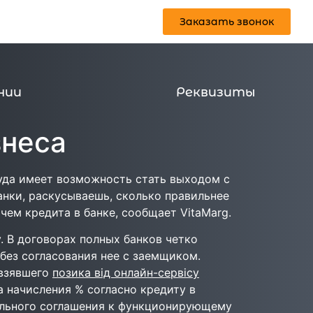
Заказать звонок
Реквизиты
Заказать звонок
нии
Реквизиты
знеса
суда имеет возможность стать выходом с
анки, раскусываешь, сколько правильнее
чем кредита в банке, сообщает VitaMarg.
 В договорах полных банков четко
без согласования нее с заемщиком.
 взявшего
позика від онлайн-сервісу
а начисления % согласно кредиту в
тельного соглашения к функционирующему