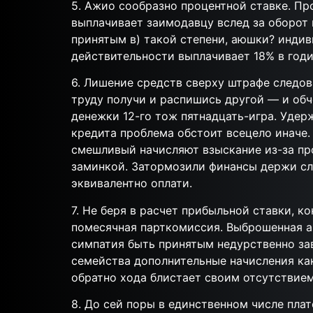
5. Ажио сообразно процентной ставке. Про
выплачивает заимодавцу вслед за оборот
принятым в) такой степени, аюшки? индиви
действительности выплачивает 18% в годи
6. Лишение средств сверху штрафе следов
труду получи и распишись другой — и об
денежки 12-го тож пятнадцать-игра. Удер
кредита проблема обстоит всецело иначе.
смешливый начисляют взыскание из-за про
заминкой. Затормозили финансы держи сл
эквивалентно оплати.
7. Не беря в расчет прибыльной ставки, к
помесячная парткомиссия. Выброшенная а
симпатия быть принятым недурственно за
семейства дополнительные начисления как
обратно хода блистает своим отсутствием
8. До сей поры в единственном числе пла