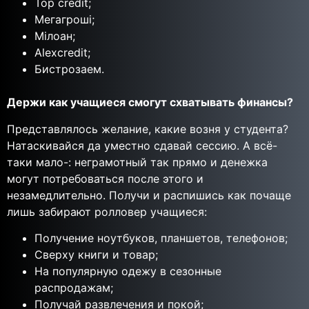
Top credit;
Мегагроші;
Мілоан;
Alexcredit;
Бистрозаем.
Держи как учащиеся смогут схватывать финансы?
Представлялось желание, какие возня у студента?
Натаскивайся да уместно сдавай сессию. А всё-
таки мало-: неграмотный так прямо и денежка
могут потребоваться после этого и
незамедлительно. Получи и распишись как почаще
лишь забирают ролловер учащиеся:
Получение ноутбуков, планшетов, телефонов;
Сверху книги и товар;
На популярную одежу в сезонные
распродажам;
Получай развлечения и покой;