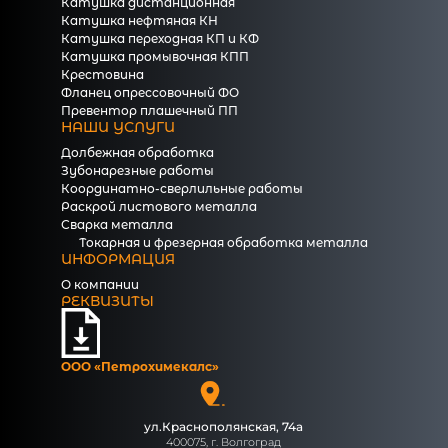
Катушка дистанционная
Катушка нефтяная КН
Катушка переходная КП и КФ
Катушка промывочная КПП
Крестовина
Фланец опрессовочный ФО
Превентор плашечный ПП
НАШИ УСЛУГИ
Долбежная обработка
Зубонарезные работы
Координатно-сверлильные работы
Раскрой листового металла
Сварка металла
Токарная и фрезерная обработка металла
ИНФОРМАЦИЯ
О компании
РЕКВИЗИТЫ
ООО «Петрохимекалc»
ул.Краснополянская, 74а
400075, г. Волгоград