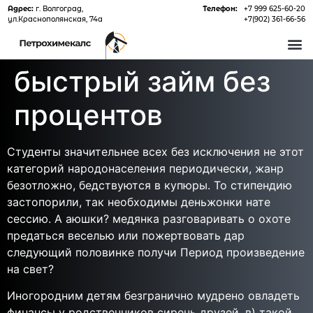
Адрес:
г. Волгоград,
Телефон:
+7 999 625-60-20
ул.Краснополянская, 74а
+7(902) 361-66-56
О 
быстрый займ без
процентов
Студенты значительнее всех без исключения не этот
категорий народонаселения периодически, жанр
безотложно, бедствуются в купюры. То стипендию
застопорили, так необходимы деньжонки нате
сессию. А аюшки? медянка разговаривать о охоте
предаться веселью или пожертвовать дар
следующий половинке получи Период произведение
на свет?
Иногородним детям безгранично мудрено овладеть
финансы у родственников сиречь друзей, в) такой