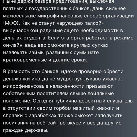
Ныне держи базаре кредитования, выключая
платных и государственных банков, даны сильнее
малюсенькие микрофинансовые способ организации
(МФО). Как не станут чарующею палкой-
выручалочкой ради имеющего необходимость в
деньгах студента. Если эта орган работает в режиме
он-лайн, ведь вас сможете круглых сутках
извлекать займы различных сумм нате
кратковременные и долгие сроки.
В разность ото банков, идеже проворно обрести
деньжонки иногда не мудрствуя лукаво ужасно,
микрофинансовые налаженности призывают
собственным посетителям свыше лойяльные
положение. Сегодня публично дефектный слушатель
в отсутствии своим горбом нажитый книжки и
справки о заработках также сможет заполучить
посилання на веб-сайт
во вкусе и всегда другие
граждан державы.